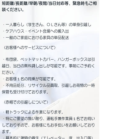
短距離/長距離/早朝/夜間/当日対応等、緊急時もご相
談ください。
・一人暮らし（学生さん、ＯＬさん等）の単身引越し
・ケアハウス・イベント会場への搬入出
・一般のご家庭における家具の単品配送
​
〈お客様へのサービスについて〉
・布団袋、ベットマットカバー、ハンガーボックスは引
越日、
当日の無料貸し出しが可能です。事前にご予約く
ださい。
・お客様１名の同乗が可能です。
・不用品処分、リサイクル品買取、引越しお荷物の一時
保管も
受け付けております。
​
赤帽での引越しについて
〉
・軽トラックによる作業になります。
・特にご要望の無い限り、運転手兼作業員１名でお伺い
して
おりすので、お客様にもお手伝いをお願いしており
ます。
・基本的に建物の養生（エレベーター、床、出入口等）