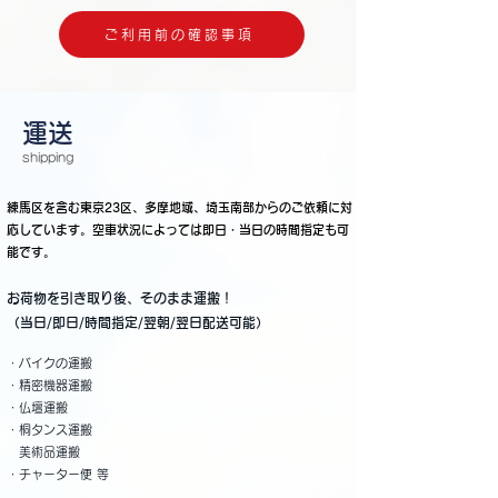
ご利用前の確認事項
​運送
shipping
練馬区を含む東京23区、多摩地域、埼玉南部からのご依頼に対
応しています。空車状況によっては即日・当日の時間指定も可
能です。
お荷物を引き取り後、そのまま運搬！
（当日/即日/時間指定/翌朝/翌日配送可能）
・バイクの運搬
・精密機器運搬
・仏壇運搬
・桐タンス運搬
美術品運搬
・チャーター便 等