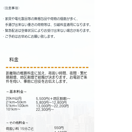
〈注意事項〉
・家具や電化製品等の無梱包品や荷物の個数が多く、
手運び出来ない重さの荷物等は、引越料金適用になります。
・緊急配送は空車状況によりお受け出来ない場合があります。
・ご予約はお早めにお願い致します。
​料金
距離制の概算料金に加え、荷扱い時間、夜間・繁忙
期割増、地区割増で総額が決まります。お電話で条
件を伺い、事前に目安をお伝えします。
​～基本料金～
20km以内
5,500円(＋地区割増)～
21km~50km
5,800円～12,800円
51km~100km
13,000円～22,200円
​101km～
​22,300円～
～その他料金～
550円
​
荷扱い料 15分ごと