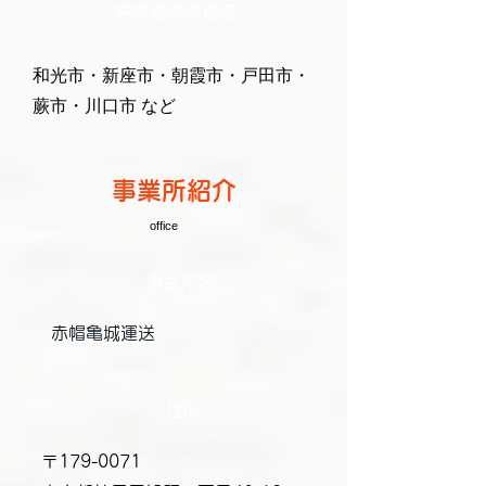
東京都多摩地域
和光市・新座市・朝霞市・戸田市・
蕨市・川口市 など
事業所紹介
office
​​事業所名
​赤帽亀城運送
​住所
〒179-0071