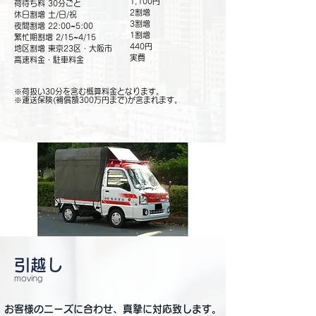
1,100円
荷待ち料 30分ごと
2割増
休日割増 土/日/祝
3割増
夜間割増 22:00~5:00
1割増
繁忙期割増 2/15~4/15
440円
地区割増 東京23区・大阪市
実費
高速料金・
駐車料金
※荷扱い30分を含む概算料金となります。
※運送保険(補償額300万円まで)が含まれます。
引越し
moving
お客様のニーズに合わせ、真摯に対応致します。