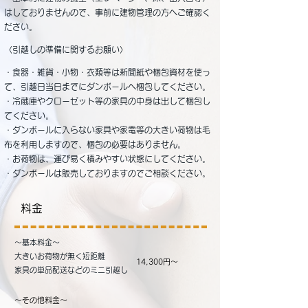
はして
おりませんので、事前に建物管理の方へご確認く
ださい。
​
〈引越しの準備に関するお願い〉
・食器・雑貨・小物・衣類等は新聞紙や梱包資材を使っ
て、
引越日当日までにダンボールへ梱包してください。
・冷蔵庫やクローゼット等の家具の中身は出して梱包し
てください。
・ダンボールに入らない家具や家電等の大きい荷物は毛
布を
利用しますので、梱包の必要はありません。
・お荷物は、運び易く積みやすい状態にしてください。
・ダンボールは販売しておりますのでご相談ください。
​料金
​～基本料金～
大きいお荷物が無く短距離
​14,300円～
家具の単品配送などのミニ引越し
～その他料金～