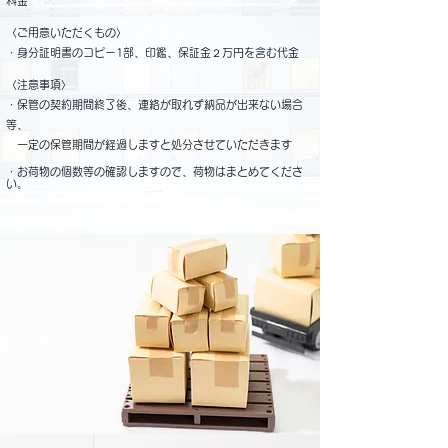
料金
〈ご用意いただくもの〉
・身分証明書のコピー1部、印鑑、保証金２万円を含む代金
〈注意事項〉
・保管の契約期間終了後、連絡が取れず納品が出来ない場合
等、
一定の保管期間が経過しますと処分させていただきます
・お荷物の個数等の確認しますので、荷物はまとめてくださ
い。