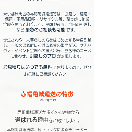
東京都練馬区の赤帽亀城運送では、引越し・運送・
保管・不用品回収・リサイクル等、引っ越し作業
全般を承っております。早朝や夜間、当日の引越し
緊急のご相談も可能
など
です。
学生さんや一人暮らしの方をはじめとする単身引越
し、一般のご家庭における家具の単品配送、ケアハ
ウス・イベント会場への搬入出等、お客様のニーズ
引越しのプロ
に合わせ、
が対応します。
お見積りはいつでも
無料
で承りますので、ぜひ
お気軽にご相談ください！
赤帽亀城運送の特徴
strengths
赤帽亀城運送が多くのお客様から
選ばれる理由
をご紹介します。
赤帽亀城運送は、軽トラックによるチャーター