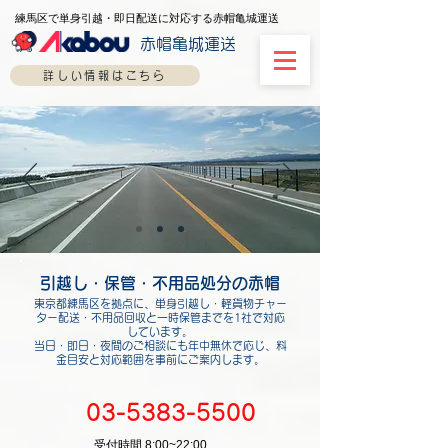
練馬区で単身引越・即日配送に対応する赤帽亀城運送
赤帽亀城運送
詳しい情報はこちら
引越し・保管・不用品処分の赤帽
東京都練馬区を拠点に、単身引越し・軽貨物チャー
ター配送・不用品回収と一時保管までを1社で対応
しています。
当日・即日・夜間のご相談にも年中無休で応じ、料
金目安と対応範囲を事前にご案内します。
03-5383-5500
​受付時間 8:00~22:00