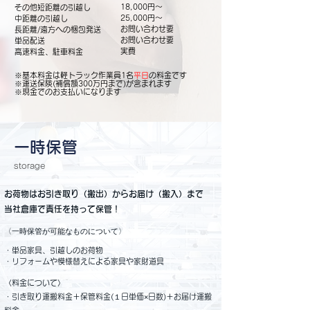
18,000円～
その他短距離の引越し
25,000円～
中距離の引越し
お問い合わせ要
長距離/遠方への梱包発送
お問い合わせ要
単品配送
​実費
高速料金、駐車料金
※基本料金は軽トラック作業員1名
平日
の料金です
※運送保険(補償額300万円まで)が含まれます
※現金でのお支払いになります
​一時保管
storage
お荷物はお引き取り（搬出）からお届け（搬入）まで
当社倉庫で責任を持って保管！
​〈一時保管が可能なものについて〉
・単品家具、引越しのお荷物
・リフォームや模様替えによる家具や家財道具
〈料金について〉
・引き取り運搬料金＋保管料金(１日単価×日数)＋お届け運搬